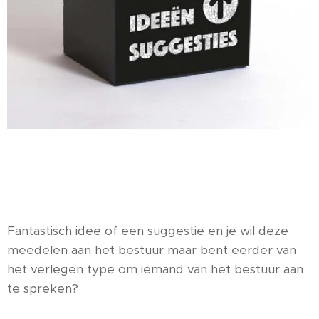
Fantastisch idee of een suggestie en je wil deze
meedelen aan het bestuur maar bent eerder van
het verlegen type om iemand van het bestuur aan
te spreken?