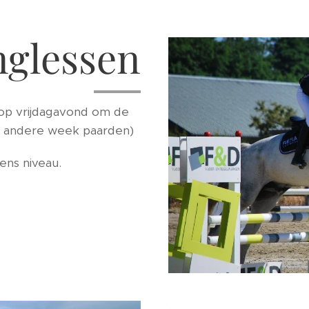
nglessen
op vrijdagavond om de
e andere week paarden)
ns niveau.