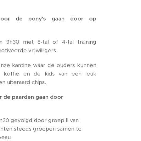
voor de pony's gaan door op
 9h30 met 8-tal of 4-tal training
iveerde vrijwilligers.
onze kantine waar de ouders kunnen
 koffie en de kids van een leuk
en uiteraard chips.
r de paarden gaan door
0h30 gevolgd door groep II van
achten steeds groepen samen te
iveau